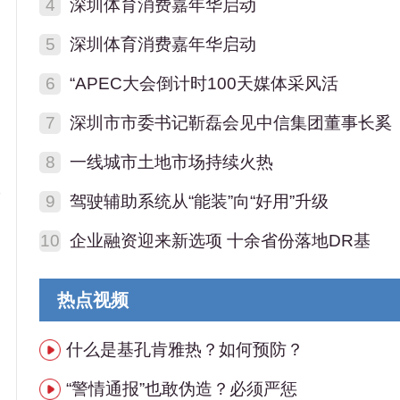
4
深圳体育消费嘉年华启动
5
深圳体育消费嘉年华启动
6
“APEC大会倒计时100天媒体采风活
7
深圳市市委书记靳磊会见中信集团董事长奚
8
一线城市土地市场持续火热
业
9
驾驶辅助系统从“能装”向“好用”升级
10
企业融资迎来新选项 十余省份落地DR基
热点视频
什么是基孔肯雅热？如何预防？
“警情通报”也敢伪造？必须严惩