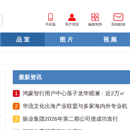
手机版
用户登陆
融媒矩阵
投稿邮箱
品 宣
图 片
视 频
最新资讯
1
鸿蒙智行用户中心落子龙华观澜：近2万㎡
2
华流文化出海产业联盟与多家海内外专业机
进
3
振业集团2026年第二期公司债成功发行