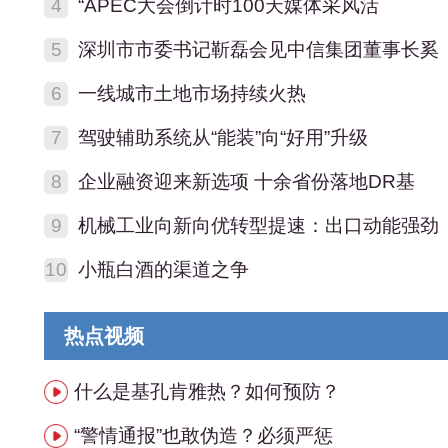
4
“APEC大会倒计时100天媒体采风活
5
深圳市市委书记靳磊会见中信集团董事长奚
6
一线城市土地市场持续火热
7
驾驶辅助系统从“能装”向“好用”升级
8
企业融资迎来新选项 十余省份落地DR基
9
机械工业向新向优转型提速：出口动能强劲
10
小瓶白酒的渠道之争
热点视频
什么是基孔肯雅热？如何预防？
“警情通报”也敢伪造？必须严惩