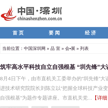
首 页
要 闻
经 济
当前位置：
中国深圳网
»
品 宣
»
会•展
» 列表
筑牢高水平科技自立自强根基 “圳先锋”大
8月4日下午，由市直机关工委举办的“圳先锋”大
进技术研究院院长刘陈立以“把握全球科技产业变
自强根基”为题作专题讲座。市直机关党...
【详细