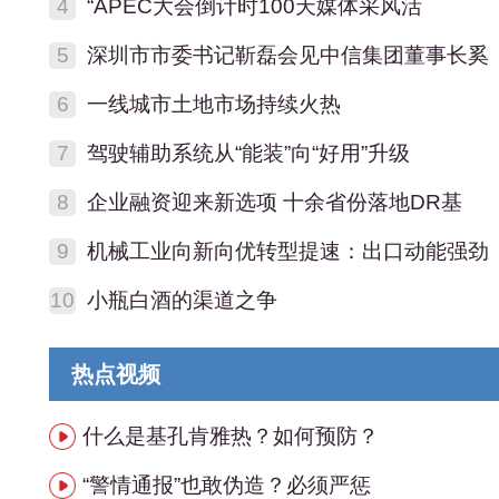
4
“APEC大会倒计时100天媒体采风活
5
深圳市市委书记靳磊会见中信集团董事长奚
6
一线城市土地市场持续火热
7
驾驶辅助系统从“能装”向“好用”升级
8
企业融资迎来新选项 十余省份落地DR基
9
机械工业向新向优转型提速：出口动能强劲
10
小瓶白酒的渠道之争
热点视频
什么是基孔肯雅热？如何预防？
“警情通报”也敢伪造？必须严惩