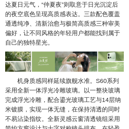
达夏日元气，“仲夏夜”则取意于日光沉淀后
的夜空底色呈现高质感表达。三款配色覆盖
通透纯净、清新治愈与极简高质感三种审美
偏好，让不同风格的年轻用户都能找到属于
自己的独特星光。
机身质感同样延续旗舰水准。S60系列
采用全新一体浮光冷雕玻璃。以一整块玻璃
完成浮光冷雕，配合鎏光玻璃工艺与14层纳
米镀膜，实现一体无缝，在保持清透的同时
不易沾染指纹。全新灵感云窗清透镜组采用
简约方窗设计与十字对称镜头排布，在轻盈